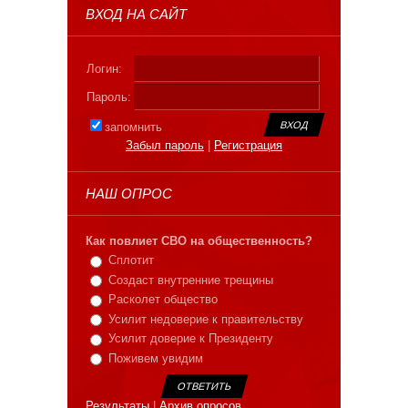
ВХОД НА САЙТ
Логин:
Пароль:
запомнить
Забыл пароль
|
Регистрация
НАШ ОПРОС
Как повлиет СВО на общественность?
Сплотит
Создаст внутренние трещины
Расколет общество
Усилит недоверие к правительству
Усилит доверие к Президенту
Поживем увидим
Результаты
|
Архив опросов