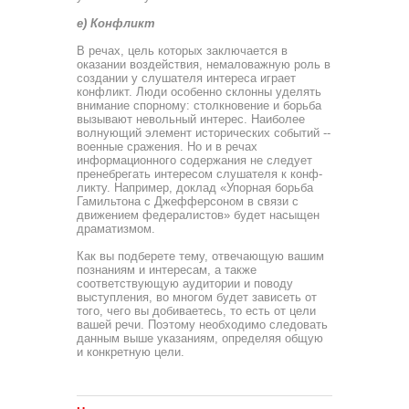
е) Конфликт
В речах, цель которых заключается в
оказании воздейст­вия, немаловажную роль в
создании у слушателя интереса играет
конфликт. Люди особенно склонны уделять
внимание спорному: столкновение и борьба
вызывают невольный инте­рес. Наиболее
волнующий элемент исторических событий --
военные сражения. Но и в речах
информационного содержа­ния не следует
пренебрегать интересом слушателя к конф­
ликту. Например, доклад «Упорная борьба
Гамильтона с Джефферсоном в связи с
движением федералистов» будет насыщен
драматизмом.
Как вы подберете тему, отвечающую вашим
познаниям и интересам, а также
соответствующую аудитории и поводу
выступления, во многом будет зависеть от
того, чего вы до­биваетесь, то есть от цели
вашей речи. Поэтому необходимо следовать
данным выше указаниям, определяя общую
и кон­кретную цели.