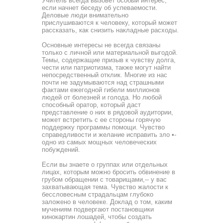
Учитель всегда вызовет особый интерес,
если начнет беседу об успеваемости.
Деловые люди внимательно
прислушиваются к человеку, который может
расска­зать, как снизить накладные расходы.
Основные интересы не всегда связаны
только с личной или материальной выгодой.
Темы, содержащие призыв к чув­ству долга,
чести или патриотизма, также могут найти
не­посредственный отклик. Многие из нас
почти не задумыва­ются над страшными
фактами ежегодной гибели миллионов
людей от болезней и голода. Но любой
способный оратор, который даст
представление о них в рядовой аудитории,
мо­жет встретить с ее стороны горячую
поддержку программы помощи. Чувство
справедливости и желание исправить зло •-
одно из самых мощных человеческих
побуждений.
Если вы знаете о группах или отдельных
лицах, которым можно бросить обвинение в
грубом обращении с товарища­ми,-- у вас
захватывающая тема. Чувство жалости к
бессло­весным страдальцам глубоко
заложено в человеке. Доклад о том, каким
мучениям подвергают постановщики
кинокартин лошадей, чтобы создать