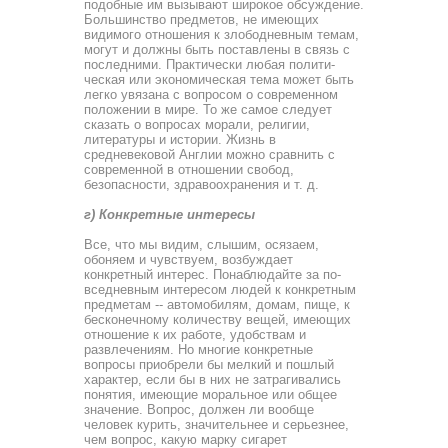
подобные им вызывают широкое об­суждение.
Большинство предметов, не имеющих
видимого отношения к злободневным темам,
могут и должны быть по­ставлены в связь с
последними. Практически любая полити­
ческая или экономическая тема может быть
легко увязана с вопросом о современном
положении в мире. То же самое следует
сказать о вопросах морали, религии,
литературы и истории. Жизнь в
средневековой Англии можно сравнить с
современной в отношении свобод,
безопасности, здравоохра­нения и т. д.
г) Конкретные интересы
Все, что мы видим, слышим, осязаем,
обоняем и чувству­ем, возбуждает
конкретный интерес. Понаблюдайте за по­
вседневным интересом людей к конкретным
предметам -- ав­томобилям, домам, пище, к
бесконечному количеству вещей, имеющих
отношение к их работе, удобствам и
развлечени­ям. Но многие конкретные
вопросы приобрели бы мелкий и пошлый
характер, если бы в них не затрагивались
понятия, имеющие моральное или общее
значение. Вопрос, должен ли вообще
человек курить, значительнее и серьезнее,
чем воп­рос, какую марку сигарет