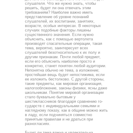
слушателя. Что же нужно знать, чтобы
решить, будет ли она отвечать этим
требовани­ям? Наиболее важно иметь
представление об уровне познаний
слушателей, их воспитании, занятиях,
возрасте, особых интересах. В некоторых
случаях подобные факторы лишены
существенного значения. Если нужно
объяснить, как с по­мощью вертолета
производят спасательные операции, такая
тема, вероятно, заинтересует всех
слушателей безотноси­тельно к их полу и
другим признакам. Почти любой предмет,
если его объяснить наиболее просто и
конкретно, станет по­нятен любой аудитории.
Непонятна обычно не тема, а изло­жение;
простейшая вещь будет непостижима, если
ее изло­жить бестолково. С другой стороны,
такие предметы, как ми­ровая организация,
налогообложение, законы физики, ясны даже
школьникам. Понятие мировой организации
стало бук­вально бытовым у
шестиклассников благодаря сравнению го­
сударств с индивидуальными семьями и
наглядному показу, как в общине можно жить
в ладу, если подчиняться совме­стно
принятым правилам и не драться при
разногласиях.
Будет ли тема важна и увлекательна,