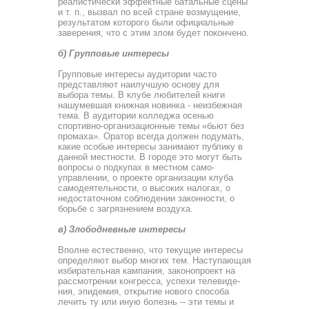
реалистически эффектные баталь­ные сцены
и т. п., вызвал по всей стране возмущение,
ре­зультатом которого были официальные
заверения, что с этим злом будет покончено.
б) Групповые интересы
Групповые интересы аудитории часто
представляют наи­лучшую основу для
выбора темы. В клубе любителей книги
нашумевшая книжная новинка - неизбежная
тема. В ауди­тории колледжа осенью
спортивно-организационные темы «бьют без
промаха». Оратор всегда должен подумать,
какие особые интересы занимают публику в
данной местности. В городе это могут быть
вопросы о подкупах в местном само­
управлении, о проекте организации клуба
самодеятельности, о высоких налогах, о
недостаточном соблюдении законно­сти, о
борьбе с загрязнением воздуха.
в) Злободневные интересы
Вполне естественно, что текущие интересы
определяют выбор многих тем. Наступающая
избирательная кампания, законопроект на
рассмотрении конгресса, успехи телевиде­
ния, эпидемия, открытие нового способа
лечить ту или иную болезнь -- эти темы и