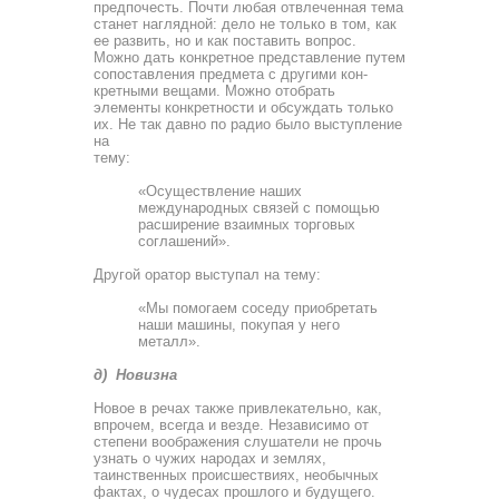
предпочесть. Почти любая отвле­ченная тема
станет наглядной: дело не только в том, как
ее развить, но и как поставить вопрос.
Можно дать конкретное представление путем
сопоставления предмета с другими кон­
кретными вещами. Можно отобрать
элементы конкретности и обсуждать только
их. Не так давно по радио было выступ­ление
на
тем
«Осуществление наших
международных связей с по­мощью
расширение взаимных торговых
соглашений».
Другой оратор выступал на тему:
«Мы помогаем соседу приобретать
наши машины, покупая у него
металл».
д) Новизна
Новое в речах также привлекательно, как,
впрочем, всег­да и везде. Независимо от
степени воображения слушатели не прочь
узнать о чужих народах и землях,
таинственных происшествиях, необычных
фактах, о чудесах прошлого и будущего.