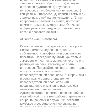
зависит главным образом от: а) основных
интересов аудитории, б) группо­вых
интересов, в) злободневных интересов, г)
конкретных интересов, д) новизны темы и е)
заложенных в ней начал конфликта. Этими
вопросами и займемся сейчас, но только
применительно к выбору темы. О них же
пойдет речь в по­следующих главах, но в
связи с проработкой темы.
а) Основные интересы
Истоки основных интересов -- это вопросы
жизни и смер­ти, здоровья, денег и
собственности, профессии и социально­го
престижа. Поведение публики, как только
заговорят о них, показывает, как охотно она
реагирует на речь, касаю­щуюся этих
интересов. Подумайте, как ведет себя толпа
при угрозе пожара или иной
непосредственной опасности. Выбо­ром темы
и цели можно вызвать ощущение
непосредствен­ной опасности или
представление о жизненно важных, без­
отлагательных мероприятиях.
Администратор, например, на­чинающий речь
о заработной плате или рабочем времени на
собрании рабочих и служащих, встретит
глубокое и сосредо­точенное внимание.