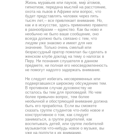
Жизнь муравьев или пауков, мир атомов,
гипно­тизм, передача мыслей на расстояние,
охота на львов в Аф­рике или вопрос, что
будет представлять человек через пять
тысяч лет,-- все привлекает внимание. Но,
как и в искусстве, здесь применимо правило:
в разнообразии -- единство. Как бы ново и
необычно не было ваше сообщение, оно
всегда должно быть связано с тем, что
людям уже знакомо и имеет для них
значение. Только очень смелый или
безрассудный оратор пожелал бы сделать в
женском клубе доклад на тему о налогах в
Перу. Ни познания слушателя в данном
предме­те, ни полная его неосведомленность
не помогут надолго за­держать внимание.
Не следует избегать несовременных или
подвергавшихся широкому обсуждению тем.
В противном случае духовенст­ву не
осталось бы тем для проповедей. Но чем
более привы­чен вопрос, тем более
необычной и обостряющей внимание должна
быть его проработка. Если вы сможете
сказать груп­пе студентов что-либо новое и
конструктивное о том, как следует
заниматься, а группе родителей, как
воспитывать де­тей, или группе любителей
музыкантов что-нибудь новое о музыке, вы
уже на полпути к их вниманию.