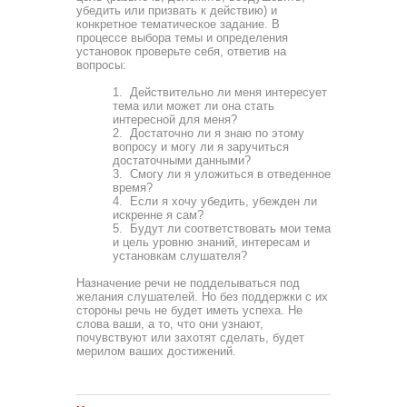
убедить или призвать к действию) и
конкретное тематическое задание. В
процессе выбора темы и определе­ния
установок проверьте себя, ответив на
вопросы:
1. Действительно ли меня интересует
тема или мо­жет ли она стать
интересной для меня?
2. Достаточно ли я знаю по этому
вопросу и могу ли я заручиться
достаточными данными?
3. Смогу ли я уложиться в отведенное
время?
4. Если я хочу убедить, убежден ли
искренне я сам?
5. Будут ли соответствовать мои тема
и цель уров­ню знаний, интересам и
установкам слушателя?
Назначение речи не подделываться под
желания слуша­телей. Но без поддержки с их
стороны речь не будет иметь успеха. Не
слова ваши, а то, что они узнают,
почувствуют или захотят сделать, будет
мерилом ваших достижений.