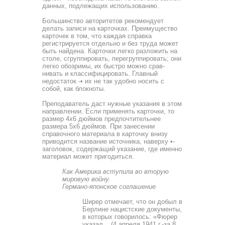
данных, подлежащих использованию.
Большинство авторитетов рекомендует
делать записи на карточках. Преимущество
карточек в том, что каждая справ­ка
регистрируется отдельно и без труда может
быть найде­на. Карточки легко разложить на
столе, сгруппировать, пе­регруппировать; они
легко обозримы, их быстро можно срав­
нивать и классифицировать. Главный
недостаток -• их не так удобно носить с
собой, как блокноты.
Преподаватель даст нужные указания в этом
направле­нии. Если применять карточки, то
размер 4x6 дюймов пред­почтительнее
размера 5x6 дюймов. При занесении
справоч­ного материала в карточку внизу
приводится название ис­точника, наверху •-
заголовок, содержащий указание, где именно
материал может пригодиться.
Как Америка вступила во вторую
мировую войну.
Германо-японское соглашение
Ширер отмечает, что он добыл в
Берлине нацистские документы,
в которых говорилось: «Фюрер
указал... (4 апреля 1941 г.-за 8