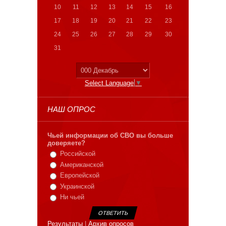
10
11
12
13
14
15
16
17
18
19
20
21
22
23
24
25
26
27
28
29
30
31
Select Language
▼
НАШ ОПРОС
Чьей информации об СВО вы больше
доверяете?
Российской
Американской
Европейской
Украинской
Ни чьей
Результаты
|
Архив опросов