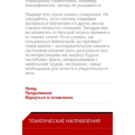
сокращенных справочниках, например,
биографических, ав­торы не указываются.
Подводя итог, нужно сказать следующее. Не
смущайтесь, если способы собирания
материала в библиотеке и в других местах
сначала покажутся сложными. Овладев ими,
вы изба­витесь от большой затраты времени и
от лишних хлопот. Если усвоено, как
пользоваться библиотекой, вы приобрел?
самое важное -- исследовательские навыки и
неутолимое же­лание знать досконально все
по интересующему вас вопросу Будьте
настойчивы: факты, обнаруживаемые с
наибольшим трудом, несомненно, самые
необходимые для ясности и убе­дительности
речи.
Назад
Продолжение
Вернуться в оглавление
ТЕМАТИЧЕСКИЕ НАПРАВЛЕНИЯ