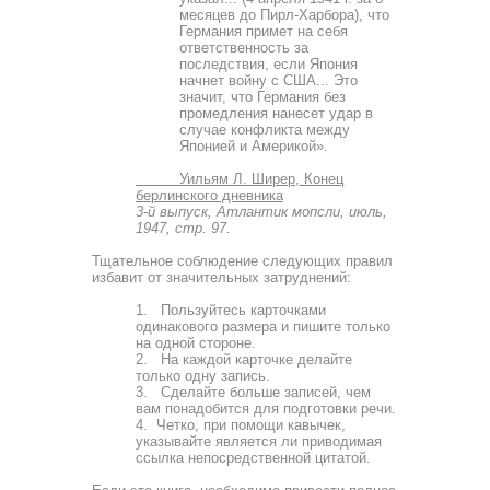
месяцев до Пирл-Харбора), что
Германия примет на себя
ответственность за
последствия, если Япония
начнет войну с США... Это
значит, что Германия без
промедления нанесет удар в
случае конфликта между
Японией и Америкой».
Уильям Л. Ширер, Конец
берлинского дневника
3-й выпуск, Атлантик мопсли, июль,
1947, стр. 97.
Тщательное соблюдение следующих правил
избавит от значительных затруднений:
1. Пользуйтесь карточками
одинакового размера и пиши­те только
на одной стороне.
2. На каждой карточке делайте
только одну запись.
3. Сделайте больше записей, чем
вам понадобится для подготовки речи.
4. Четко, при помощи кавычек,
указывайте является ли приводимая
ссылка непосредственной цитатой.