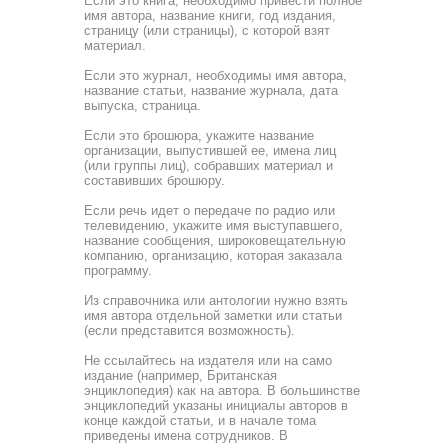
Если это книга, необходимо привести полное
имя автора, название книги, год издания,
страницу (или страницы), с ко­торой взят
материал.
Если это журнал, необходимы имя автора,
название статьи, название журнала, дата
выпуска, страница.
Если это брошюра, укажите название
организации, выпу­стившей ее, имена лиц
(или группы лиц), собравших матери­ал и
составивших брошюру.
Если речь идет о передаче по радио или
телевидению, укажите имя выступавшего,
название сообщения, широкове­щательную
компанию, организацию, которая заказала
про­грамму.
Из справочника или антологии нужно взять
имя автора отдельной заметки или статьи
(если представится возмож­ность).
Не ссылайтесь на издателя или на само
издание (напри­мер, Британская
энциклопедия) как на автора. В большинст­ве
энциклопедий указаны инициалы авторов в
конце каждой статьи, и в начале тома
приведены имена сотрудников. В