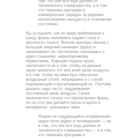
том, что они все еще далеки от
технического совершенства, а в том,
что тематика программ и
коммерческих передач за редкими
исключе­ниями находится в плачевном
состоянии.
Вы услышите, как по мере приближения к
концу фразы неизбежно падают сила и
звучность голоса. Многие ораторы обычно с
большой энергией начинают фразу и
заканчивают ее, постепенно скатываясь к
едва слышному, неразборчиво­му
бормотанию. Хорошая подача звука
заключается не в том, чтобы на данные
звуки затратить тот или иной запас воздуха,
а в том, чтобы за ними был обеспечен
воздушный столб, непрерывно и с силой
подпирающий и выталкиваю­щий их. Поэтому
дышать надо часто, поддерживая
постоянный запас воздуха. Снова
произнесите только что прочитан­ную фразу,
но на этот раз делайте паузы и вдохи в
интерва­лах, указанных ниже.
Упорно не поддающийся исправлению
недостаток радио и телевидения — не
в том, что они все еще дале­ки от
технического совершенства,— а в том,
что тема­тика программ и