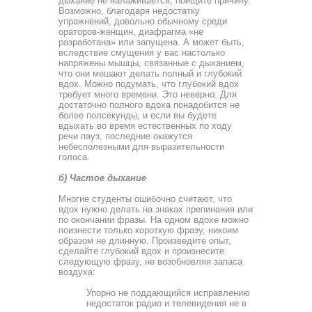
дыхание не нала­живается, поищите причину.
Возможно, благодаря недостат­ку
упражнений, довольно обычному среди
ораторов-женщин, диафрагма «не
разработана» или запущена. А может быть,
вследствие смущения у вас настолько
напряжены мышцы, связанные с дыханием,
что они мешают делать полный и глу­бокий
вдох. Можно подумать, что глубокий вдох
требует много времени. Это неверно. Для
достаточно полного вдоха понадобится не
более полсекунды, и если вы будете
вдыхать во время естественных по ходу
речи пауз, последние ока­жутся
небесполезными для выразительности
голоса.
б) Частое дыхание
Многие студенты ошибочно считают, что
вдох нужно де­лать на знаках препинания или
по окончании фразы. На од­ном вдохе можно
поизнести только короткую фразу, никоим
образом не длинную. Произведите опыт,
сделайте глубокий вдох и произнесите
следующую фразу, не возобновляя запа­са
воздуха:
Упорно не поддающийся исправлению
недостаток радио и телевидения не в