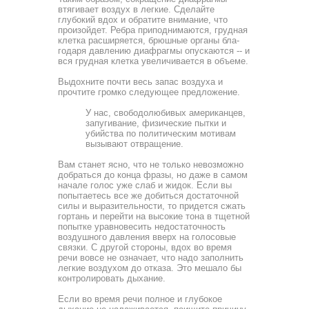
втягивает воздух в легкие. Сделайте
глубокий вдох и обратите внимание, что
произойдет. Ребра приподни­маются, грудная
клетка расширяется, брюшные органы бла­
годаря давлению диафрагмы опускаются -- и
вся грудная клетка увеличивается в объеме.
Выдохните почти весь запас воздуха и
прочтите громко следующее предложение.
У нас, свободолюбивых американцев,
запугивание, физические пытки и
убийства по политическим моти­вам
вызывают отвращение.
Вам станет ясно, что не только невозможно
добраться до конца фразы, но даже в самом
начале голос уже слаб и жи­док. Если вы
попытаетесь все же добиться достаточной
силы и выразительности, то придется сжать
гортань и перейти на высокие тона в тщетной
попытке уравновесить недостаточ­ность
воздушного давления вверх на голосовые
связки. С другой стороны, вдох во время
речи вовсе не означает, что надо заполнить
легкие воздухом до отказа. Это мешало бы
контролировать дыхание.
Если во время речи полное и глубокое