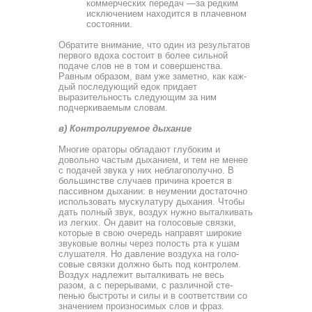
коммерческих передач —за редким
исключением находится в плачевном
состоянии.
Обратите внимание, что один из результатов
первого вдо­ха состоит в более сильной
подаче слов не в том и совер­шенства.
Равным образом, вам уже заметно, как каж­
дый последующий едок придает
выразительность следу­ющим за ним
подчеркиваемым словам.
в) Контролируемое дыхание
Многие ораторы обладают глубоким и
довольно частым дыханием, и тем не менее
с подачей звука у них неблагопо­лучно. В
большинстве случаев причина кроется в
пассивном дыхании: в неумении достаточно
использовать мускулатуру дыхания. Чтобы
дать полный звук, воздух нужно выталки­вать
из легких. Он давит на голосовые связки,
которые в свою очередь направят широкие
звуковые волны через по­лость рта к ушам
слушателя. Но давление воздуха на голо­
совые связки должно быть под контролем.
Воздух надлежит выталкивать не весь
разом, а с перерывами, с различной сте­
пенью быстроты и силы и в соответствии со
значением про­износимых слов и фраз.