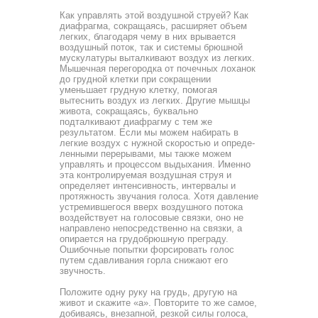
Как управлять этой воздушной струей? Как
диафрагма, сокращаясь, расширяет объем
легких, благодаря чему в них врывается
воздушный поток, так и системы брюшной
муску­латуры выталкивают воздух из легких.
Мышечная перего­родка от почечных лоханок
до грудной клетки при сокраще­нии
уменьшает грудную клетку, помогая
вытеснить воздух из легких. Другие мышцы
живота, сокращаясь, буквально
подталкивают диафрагму с тем же
результатом. Если мы мо­жем набирать в
легкие воздух с нужной скоростью и опреде­
ленными перерывами, мы также можем
управлять и процес­сом выдыхания. Именно
эта контролируемая воздушная струя и
определяет интенсивность, интервалы и
протяж­ность звучания голоса. Хотя давление
устремившегося вверх воздушного потока
воздействует на голосовые связки, оно не
направлено непосредственно на связки, а
опирается на грудобрюшную преграду.
Ошибочные попытки форсировать голос
путем сдавливания горла снижают его
звучность.
Положите одну руку на грудь, другую на
живот и скажи­те «а». Повторите то же самое,
добиваясь, внезапной, резкой силы голоса,