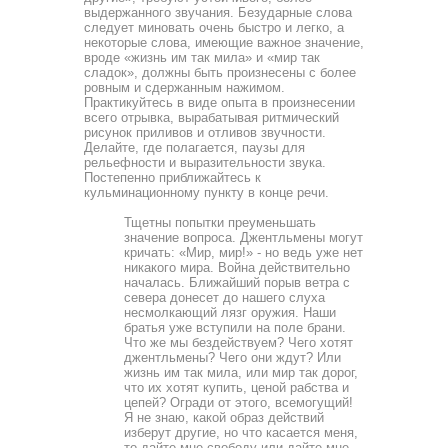
выдержанного звучания. Безударные слова
следует миновать очень быстро и легко, а
некоторые слова, имеющие важное значение,
вроде «жизнь им так мила» и «мир так
сладок», должны быть произнесены с более
ровным и сдержанным нажимом.
Практикуйтесь в виде опыта в про­изнесении
всего отрывка, вырабатывая ритмический
рису­нок приливов и отливов звучности.
Делайте, где полагается, паузы для
рельефности и выразительности звука.
Постепен­но приближайтесь к
кульминационному пункту в конце речи.
Тщетны попытки преуменьшать
значение вопроса. Джентльмены могут
кричать: «Мир, мир!» - но ведь уже нет
никакого мира. Война действительно
началась. Ближайший порыв ветра с
севера донесет до нашего слуха
несмолкающий лязг оружия. Наши
братья уже вступили на поле брани.
Что же мы бездействуем? Чего хотят
джентльмены? Чего они ждут? Или
жизнь им так мила, или мир так дорог,
что их хотят купить, ценой рабства и
цепей? Огради от этого, всемогущий!
Я не знаю, какой образ действий
изберут другие, но что касается меня,
то дайте мне свободу или дайте мне