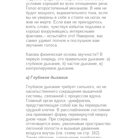
условие хорошей во всех отношениях речи.
Голос-второстепенный механизм. В нем не
будет мощного, вырази­тельного тона, если
вы не уверены в себе и стоите на ногах ни
жив ни мертв. Если вам не приходилось
взять слово, чув­ствуя избыток подъема и
хорошо вооружившись интересны­ми
фактами,-- испытайте это! Наверное, вас
самих удивит полное и послушное вам
звучание голоса.
Какова физическая основа звучности? В
первую очередь это правильное дыхание: а)
глубокое дыхание, б) частое ды­хание, в)
контролируемое дыхание.
а) Глубокое дыхание
Глубокое дыхание требует сильного, но не
насильствен­ного сокращения мышечной
системы, связанной с процессом вдоха.
Главный орган вдоха --диафрагма,
представляющая собой как бы перекрытие
грудной клетки. В расслабленном состоянии
она принимает форму перевернутой кверху
дном чаши. При сокращении она
оттягивается вниз, увеличивая пространство
легочной полости и вызывая движение
воздуха внутрь (см. схему на стр. 162).
Таким образом, сокращение диафрагмы