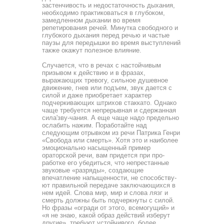
застенчивость и недостаточность дыхания,
необходимо практиковаться в глубоком,
замедленном дыхании во время
репетирования речей. Минутка свободного и
глубокого ды­хания перед речью и частые
паузы для передышки во время выступлений
также окажут полезное влияние.
Случается, что в речах с настойчивым
призывом к дейст­вию и в фразах,
выражающих тревогу, сильное душевное
движение, гнев или подъем, звук дается с
силой и даже при­обретает характер
подчеркивающих штрихов стаккато. Од­нако
чаще требуется непрерывная и сдержанная
сила'зву-чания. А еще чаще надо предельно
ослабить нажим. Пора­ботайте над
следующим отрывком из речи Патрика Генри
«Свобода или смерть». Хотя это и наиболее
эмоционально насыщенный пример
ораторской речи, вам придется при про­
работке его убедиться, что непрестанные
звуковые «разря­ды», создающие
впечатление напыщенности, не способству­
ют правильной передаче заключающихся в
нем идей. Слова мир, мир и слова лязг и
смерть должны быть подчеркнуты с силой.
Но фразы «огради от этого, всемогущий» и
«я не знаю, какой образ действий изберут
другие», требуют устой­чивого, более