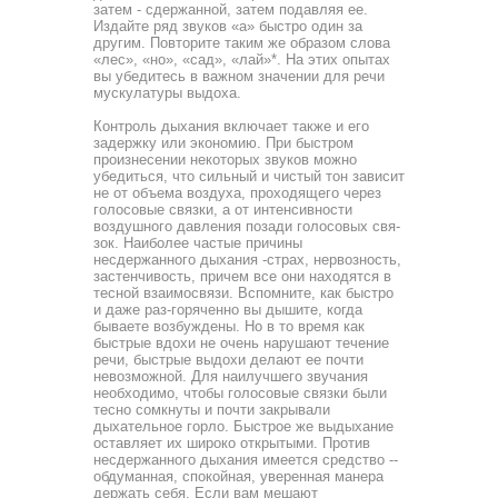
затем - сдержанной, затем подавляя ее.
Издай­те ряд звуков «а» быстро один за
другим. Повторите таким же образом слова
«лес», «но», «сад», «лай»*. На этих опытах
вы убедитесь в важном значении для речи
мускулатуры вы­доха.
Контроль дыхания включает также и его
задержку или экономию. При быстром
произнесении некоторых звуков можно
убедиться, что сильный и чистый тон зависит
не от объема воздуха, проходящего через
голосовые связки, а от интенсивности
воздушного давления позади голосовых свя­
зок. Наиболее частые причины
несдержанного дыхания -страх, нервозность,
застенчивость, причем все они находят­ся в
тесной взаимосвязи. Вспомните, как быстро
и даже раз-горяченно вы дышите, когда
бываете возбуждены. Но в то время как
быстрые вдохи не очень нарушают течение
речи, быстрые выдохи делают ее почти
невозможной. Для наилуч­шего звучания
необходимо, чтобы голосовые связки были
тесно сомкнуты и почти закрывали
дыхательное горло. Быстрое же выдыхание
оставляет их широко открытыми. Против
несдержанного дыхания имеется средство --
обдуманная, спокойная, уверенная манера
держать себя. Если вам меша­ют