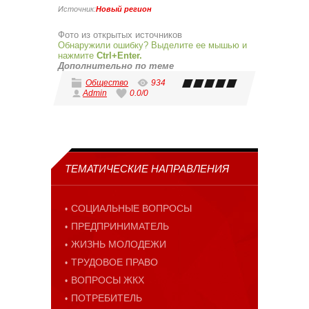
Источник:
Новый регион
Фото из открытых источников
Обнаружили ошибку? Выделите ее мышью и
нажмите
Ctrl+Enter.
Дополнительно по теме
Общество
934
Admin
0.0
/
0
ТЕМАТИЧЕСКИЕ НАПРАВЛЕНИЯ
СОЦИАЛЬНЫЕ ВОПРОСЫ
ПРЕДПРИНИМАТЕЛЬ
ЖИЗНЬ МОЛОДЕЖИ
ТРУДОВОЕ ПРАВО
ВОПРОСЫ ЖКХ
ПОТРЕБИТЕЛЬ