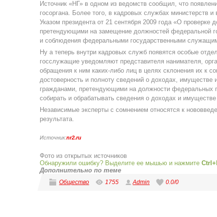
Источник «НГ» в одном из ведомств сообщил, что появлен
госоргана. Более того, в кадровых службах министерств и 
Указом президента от 21 сентября 2009 года «О проверке 
претендующими на замещение должностей федеральной г
и соблюдения федеральными государственными служащими
Ну а теперь внутри кадровых служб появятся особые отдел
госслужащие уведомляют представителя нанимателя, орга
обращения к ним каких-либо лиц в целях склонения их к 
достоверность и полноту сведений о доходах, имуществе 
гражданами, претендующими на должности федеральных г
собирать и обрабатывать сведения о доходах и имуществ
Независимые эксперты с сомнением относятся к нововведе
результата.
Источник:
nr2.ru
Фото из открытых источников
Обнаружили ошибку? Выделите ее мышью и нажмите
Ctrl+
Дополнительно по теме
Общество
1755
Admin
0.0
/
0