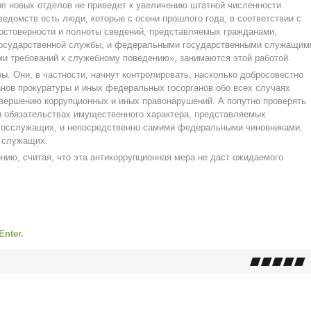
ие новых отделов не приведет к увеличению штатной численности
ведомств есть люди, которые с осени прошлого года, в соответствии с
достоверности и полноты сведений, представляемых гражданами,
осударственной службы, и федеральными государственными служащим
 требований к служебному поведению», занимаются этой работой.
ы. Они, в частности, начнут контролировать, насколько добросовестно
нов прокуратуры и иных федеральных госорганов обо всех случаях
совершению коррупционных и иных правонарушений. А попутно проверять
и обязательствах имущественного характера, представляемых
осслужащих, и непосредственно самими федеральными чиновниками,
е служащих.
нию, считая, что эта антикоррупционная мера не даст ожидаемого
Enter.