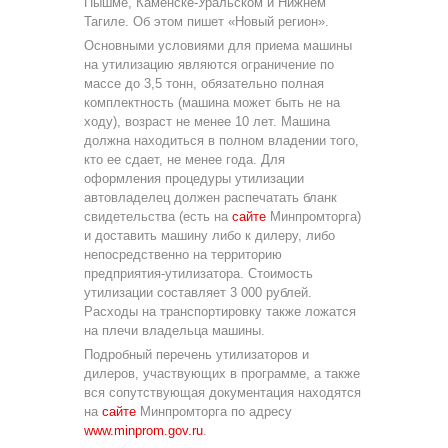
Пышме, Каменске-Уральском и Нижнем
Тагиле. Об этом пишет «Новый регион».
Основными условиями для приема машины
на утилизацию являются ограничение по
массе до 3,5 тонн, обязательно полная
комплектность (машина может быть не на
ходу), возраст не менее 10 лет. Машина
должна находиться в полном владении того,
кто ее сдает, не менее года. Для
оформления процедуры утилизации
автовладелец должен распечатать бланк
свидетельства (есть на
сайте
Минпромторга)
и доставить машину либо к дилеру, либо
непосредственно на территорию
предприятия-утилизатора. Стоимость
утилизации составляет 3 000 рублей.
Расходы на транспортировку также ложатся
на плечи владельца машины.
Подробный перечень утилизаторов и
дилеров, участвующих в программе, а также
вся сопутствующая документация находятся
на
сайте
Минпромторга по адресу
www.minprom.gov.ru
.