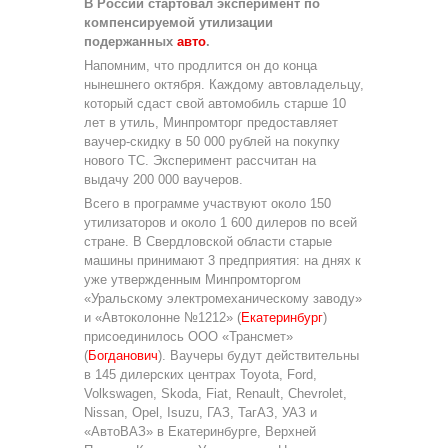
В России стартовал эксперимент по
компенсируемой утилизации
подержанных
авто
.
Напомним, что продлится он до конца
нынешнего октября. Каждому автовладельцу,
который сдаст свой автомобиль старше 10
лет в утиль, Минпромторг предоставляет
ваучер-скидку в 50 000 рублей на покупку
нового ТС. Эксперимент рассчитан на
выдачу 200 000 ваучеров.
Всего в программе участвуют около 150
утилизаторов и около 1 600 дилеров по всей
стране. В Свердловской области старые
машины принимают 3 предприятия: на днях к
уже утвержденным Минпромторгом
«Уральскому электромеханическому заводу»
и «Автоколонне №1212» (
Екатеринбург
)
присоединилось ООО «Трансмет»
(
Богданович
). Ваучеры будут действительны
в 145 дилерских центрах Toyota, Ford,
Volkswagen, Skoda, Fiat, Renault, Chevrolet,
Nissan, Opel, Isuzu, ГАЗ, ТагАЗ, УАЗ и
«АвтоВАЗ» в Екатеринбурге, Верхней