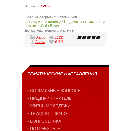
Источник:
tp66.ru
Фото из открытых источников
Обнаружили ошибку? Выделите ее мышью и
нажмите
Ctrl+Enter.
Дополнительно по теме
Авто
1122
Admin
0.0
/
0
ТЕМАТИЧЕСКИЕ НАПРАВЛЕНИЯ
СОЦИАЛЬНЫЕ ВОПРОСЫ
ПРЕДПРИНИМАТЕЛЬ
ЖИЗНЬ МОЛОДЕЖИ
ТРУДОВОЕ ПРАВО
ВОПРОСЫ ЖКХ
ПОТРЕБИТЕЛЬ