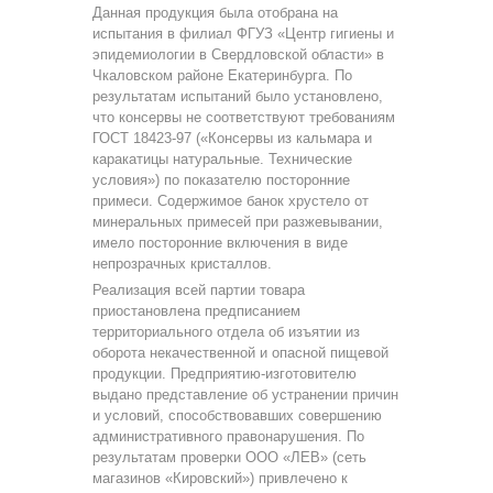
Данная продукция была отобрана на
испытания в филиал ФГУЗ «Центр гигиены и
эпидемиологии в Свердловской области» в
Чкаловском районе Екатеринбурга. По
результатам испытаний было установлено,
что консервы не соответствуют требованиям
ГОСТ 18423-97 («Консервы из кальмара и
каракатицы натуральные. Технические
условия») по показателю посторонние
примеси. Содержимое банок хрустело от
минеральных примесей при разжевывании,
имело посторонние включения в виде
непрозрачных кристаллов.
Реализация всей партии товара
приостановлена предписанием
территориального отдела об изъятии из
оборота некачественной и опасной пищевой
продукции. Предприятию-изготовителю
выдано представление об устранении причин
и условий, способствовавших совершению
административного правонарушения. По
результатам проверки ООО «ЛЕВ» (сеть
магазинов «Кировский») привлечено к