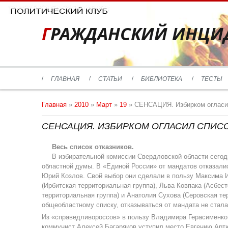
ГРАЖДАНСКИЙ ИНЦИ
ГЛАВНАЯ
СТАТЬИ
БИБЛИОТЕКА
ТЕСТЫ
Главная
»
2010
»
Март
»
19
» СЕНСАЦИЯ. Избирком огласил
СЕНСАЦИЯ. ИЗБИРКОМ ОГЛАСИЛ СПИС
Весь список отказников.
В избирательной комиссии Свердловской области сего
областной думы. В «Единой России» от мандатов отказали
Юрий Козлов. Свой выбор они сделали в пользу Максима И
(Ирбитская территориальная группа), Льва Ковпака (Асбес
территориальная группа) и Анатолия Сухова (Серовская те
общеобластному списку, отказываться от мандата не стала
Из «справедливороссов» в пользу Владимира Герасименко
коммунист Алексей Багаряков уступил место Евгению Арт