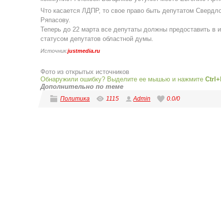
Что касается ЛДПР, то свое право быть депутатом Сверд
Ряпасову.
Теперь до 22 марта все депутаты должны предоставить в 
статусом депутатов областной думы.
Источник:
justmedia.ru
Фото из открытых источников
Обнаружили ошибку? Выделите ее мышью и нажмите
Ctrl+
Дополнительно по теме
Политика
1115
Admin
0.0
/
0