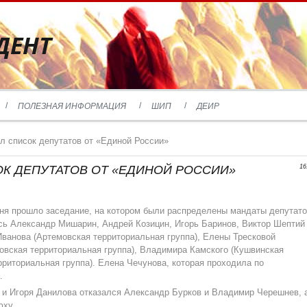
ДЕНТ
ПОЛЕЗНАЯ ИНФОРМАЦИЯ
ШИП
ДЕИР
 список депутатов от «Единой России»
ОК ДЕПУТАТОВ ОТ «ЕДИНОЙ РОССИИ»
16
дня прошло заседание, на котором были распределены мандаты депутат
сь Александр Мишарин, Андрей Козицин, Игорь Баринов, Виктор Шептий
ванова (Артемовская территориальная группа), Елены Тресковой
товская территориальная группа), Владимира Камского (Кушвинская
рриториальная группа). Елена Чечунова, которая проходила по
.
 и Игоря Данилова отказался Александр Бурков и Владимир Черешнев, 
юху.