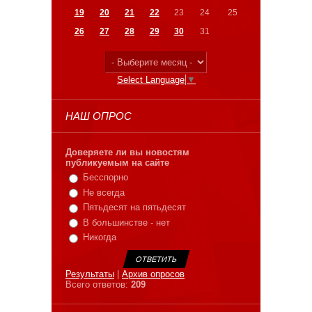
19
20
21
22
23
24
25
26
27
28
29
30
31
Select Language
▼
НАШ ОПРОС
Доверяете ли вы новостям
публикуемым на сайте
Бесспорно
Не всегда
Пятьдесят на пятьдесят
В большинстве - нет
Никогда
Результаты
|
Архив опросов
Всего ответов:
209