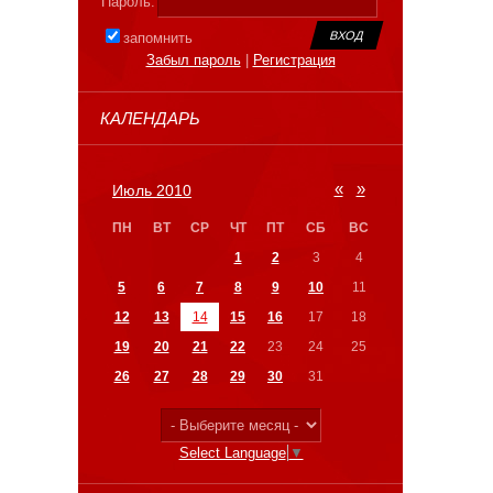
Пароль:
запомнить
Забыл пароль
|
Регистрация
КАЛЕНДАРЬ
«
»
Июль 2010
ПН
ВТ
СР
ЧТ
ПТ
СБ
ВС
1
2
3
4
5
6
7
8
9
10
11
12
13
14
15
16
17
18
19
20
21
22
23
24
25
26
27
28
29
30
31
Select Language
▼