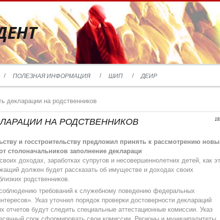
ДЕНТ
ПОЛЕЗНАЯ ИНФОРМАЦИЯ
ШИП
ДЕИР
ть декларации на родственников
КЛАРАЦИИ НА РОДСТВЕННИКОВ
18
ьству и госстроительству предложил принять к рассмотрению новы
 от столоначальников заполнение деклараци
своих доходах, заработках супругов и несовершеннолетних детей, как э
ужащий должен будет рассказать об имуществе и доходах своих
близких родственников.
о соблюдению требований к служебному поведению федеральных
тересов». Указ уточнил порядок проверки достоверности деклараций
их отчетов будут следить специальные аттестационные комиссии. Указ
есячный срок сформировать свои комиссии. Регионы и муниципалитеты