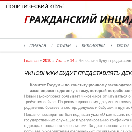
ГРАЖДАНСКИЙ ИНЦИ
ГЛАВНАЯ
СТАТЬИ
БИБЛИОТЕКА
ТЕСТЫ
Главная
»
2010
»
Июль
»
14
» Чиновники будут представля
ЧИНОВНИКИ БУДУТ ПРЕДСТАВЛЯТЬ ДЕ
Комитет Госдумы по конституционному законодател
законопроект вдогонку к тому, который потребовал
Новый законопроект обязывает чиновников отчитываться о 
требуется сейчас. По рекомендованному документу госсл
родителей, братьев и сестер, дедушек и бабушек и других 
Недавно президентом был подписан указ «О комиссиях п
государственных служащих и урегулированию конфликта ин
о доходах, поданных чиновниками. За достоверностью так
поручает руководителям федеральных госорганов в двухм