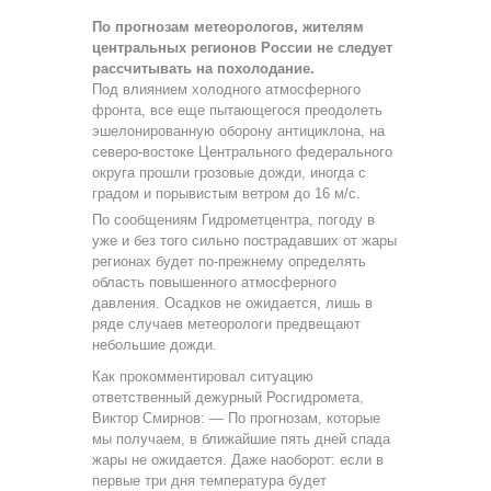
По прогнозам метеорологов, жителям
центральных регионов России не следует
рассчитывать на похолодание.
Под влиянием холодного атмосферного
фронта, все еще пытающегося преодолеть
эшелонированную оборону антициклона, на
северо-востоке Центрального федерального
округа прошли грозовые дожди, иногда с
градом и порывистым ветром до 16 м/с.
По сообщениям Гидрометцентра, погоду в
уже и без того сильно пострадавших от жары
регионах будет по-прежнему определять
область повышенного атмосферного
давления. Осадков не ожидается, лишь в
ряде случаев метеорологи предвещают
небольшие дожди.
Как прокомментировал ситуацию
ответственный дежурный Росгидромета,
Виктор Смирнов: — По прогнозам, которые
мы получаем, в ближайшие пять дней спада
жары не ожидается. Даже наоборот: если в
первые три дня температура будет