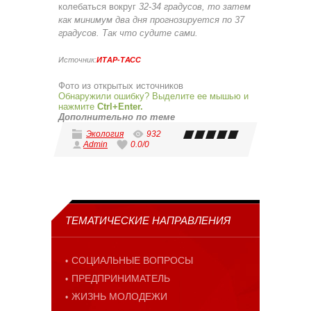
колебаться вокруг
32-34 градусов,
то затем
как минимум два дня прогнозируется по 37
градусов. Так что судите сами.
Источник:
ИТАР-ТАСС
Фото из открытых источников
Обнаружили ошибку? Выделите ее мышью и
нажмите
Ctrl+Enter.
Дополнительно по теме
Экология
932
Admin
0.0
/
0
ТЕМАТИЧЕСКИЕ НАПРАВЛЕНИЯ
СОЦИАЛЬНЫЕ ВОПРОСЫ
ПРЕДПРИНИМАТЕЛЬ
ЖИЗНЬ МОЛОДЕЖИ