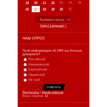
19
20
21
22
23
24
25
26
27
28
29
30
31
Select Language
▼
НАШ ОПРОС
Чьей информации об СВО вы больше
доверяете?
Российской
Американской
Европейской
Украинской
Ни чьей
Результаты
|
Архив опросов
Всего ответов:
11