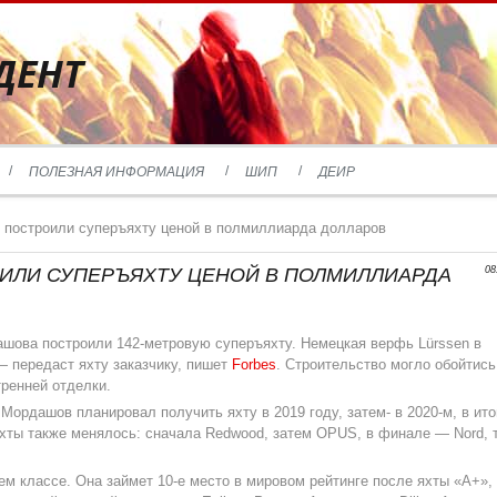
ДЕНТ
ПОЛЕЗНАЯ ИНФОРМАЦИЯ
ШИП
ДЕИР
 построили суперъяхту ценой в полмиллиарда долларов
ИЛИ СУПЕРЪЯХТУ ЦЕНОЙ В ПОЛМИЛЛИАРДА
08
ова построили 142-метровую суперъяхту. Немецкая верфь Lürssen в
 передаст яхту заказчику, пишет
Forbes
. Строительство могло обойтись
тренней отделки.
Мордашов планировал получить яхту в 2019 году, затем- в 2020-м, в ито
яхты также менялось: сначала Redwood, затем OPUS, в финале — Nord, 
м классе. Она займет 10-е место в мировом рейтинге после яхты «A+»,