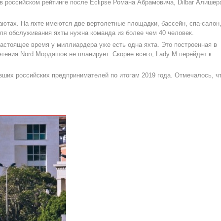
 российском рейтинге после Eclipse Романа Абрамовича, Dilbar Алишер
аютах. На яхте имеются две вертолетные площадки, бассейн, спа-салон
Для обслуживания яхты нужна команда из более чем 40 человек.
настоящее время у миллиардера уже есть одна яхта. Это построенная в
етения Nord Мордашов не планирует. Скорее всего, Lady M перейдет к
ших российских предпринимателей по итогам 2019 года. Отмечалось, ч