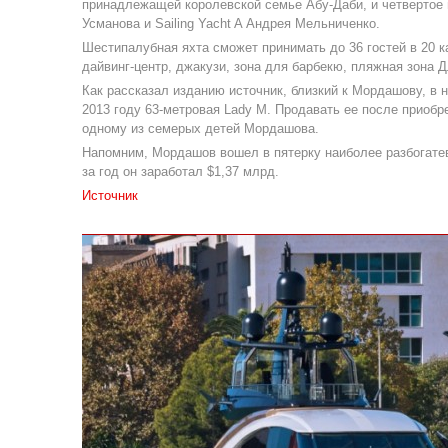
принадлежащей королевской семье Абу-Даби, и четвертое в
Усманова и Sailing Yacht A Андрея Мельниченко.
Шестипалубная яхта сможет принимать до 36 гостей в 20 к
дайвинг-центр, джакузи, зона для барбекю, пляжная зона 
Как рассказал изданию источник, близкий к Мордашову, в 
2013 году 63-метровая Lady M. Продавать ее после приобр
одному из семерых детей Мордашова.
Напомним, Мордашов вошел в пятерку наиболее разбогатев
за год он заработал $1,37 млрд.
Источник