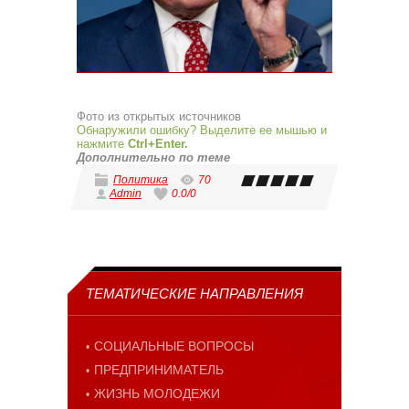
Фото из открытых источников
Обнаружили ошибку? Выделите ее мышью и
нажмите
Ctrl+Enter.
Дополнительно по теме
Политика
70
Admin
0.0
/
0
ТЕМАТИЧЕСКИЕ НАПРАВЛЕНИЯ
СОЦИАЛЬНЫЕ ВОПРОСЫ
ПРЕДПРИНИМАТЕЛЬ
ЖИЗНЬ МОЛОДЕЖИ