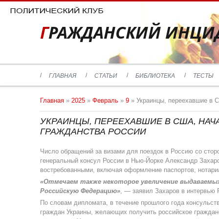
ГРАЖДАНСКИЙ ИНЦИ
ГЛАВНАЯ
СТАТЬИ
БИБЛИОТЕКА
ТЕСТЫ
Главная
»
2025
»
Февраль
»
9
» Украинцы, переехавшие в 
УКРАИНЦЫ, ПЕРЕЕХАВШИЕ В США, НАЧ
ГРАЖДАНСТВА РОССИИ
Число обращений за визами для поездок в Россию со стор
генеральный консул России в Нью-Йорке Александр Захаро
востребованными, включая оформление паспортов, нотари
«Отмечаем также некоторое увеличение выдаваемых
Российскую Федерацию»
, — заявил Захаров в интервью
По словам дипломата, в течение прошлого года консульст
граждан Украины, желающих получить российское гражданс