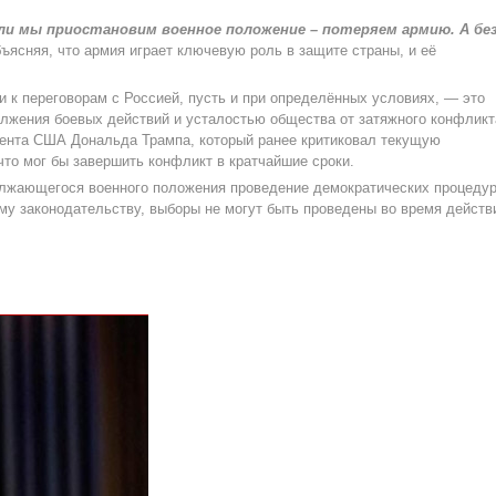
ли мы приостановим военное положение – потеряем армию. А бе
ъясняя, что армия играет ключевую роль в защите страны, и её
и к переговорам с Россией, пусть и при определённых условиях, — это
лжения боевых действий и усталостью общества от затяжного конфликт
ента США Дональда Трампа, который ранее критиковал текущую
что мог бы завершить конфликт в кратчайшие сроки.
олжающегося военного положения проведение демократических процеду
му законодательству, выборы не могут быть проведены во время действ