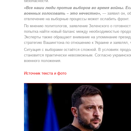
безопасности.
«Все наши люди против выборов во время войны. Ес
военных голосовать – это нечестно»,
— заявил он, об
отвлечение на выборные процессы может ослабить фронт.
По мнению политологов, заявление Зеленского о готовност
попытка найти новый баланс между необходимостью продо
Эксперты также обращают внимание на упоминание презид
стратегию Вашингтона по отношению к Украине и заявлял, 
Ситуация с выборами остаётся сложной. В условиях прод
становится практически невозможным. Согласно украинско
военного положения.
Источник текста и фото