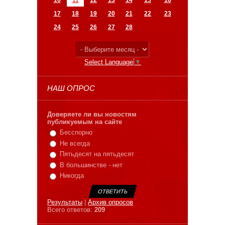
10
11
12
13
14
15
16
17
18
19
20
21
22
23
24
25
26
27
28
Select Language
▼
НАШ ОПРОС
Доверяете ли вы новостям
публикуемым на сайте
Бесспорно
Не всегда
Пятьдесят на пятьдесят
В большинстве - нет
Никогда
Результаты
|
Архив опросов
Всего ответов:
209