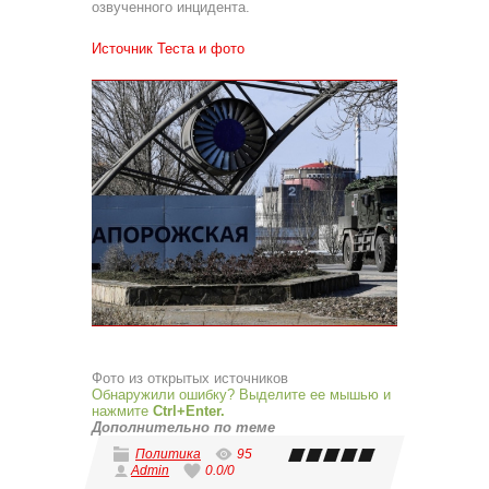
озвученного инцидента.
Источник Теста и фото
Фото из открытых источников
Обнаружили ошибку? Выделите ее мышью и
нажмите
Ctrl+Enter.
Дополнительно по теме
Политика
95
Admin
0.0
/
0