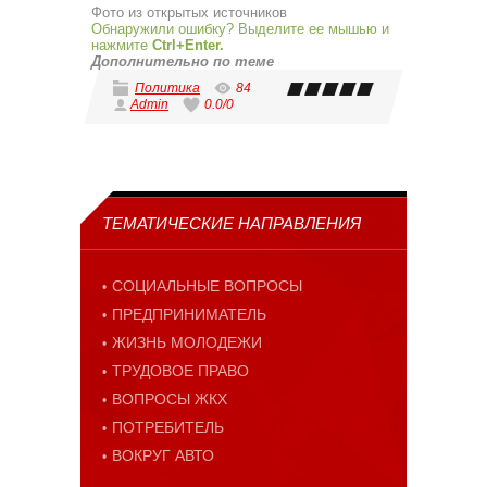
Фото из открытых источников
Обнаружили ошибку? Выделите ее мышью и
нажмите
Ctrl+Enter.
Дополнительно по теме
Политика
84
Admin
0.0
/
0
ТЕМАТИЧЕСКИЕ НАПРАВЛЕНИЯ
СОЦИАЛЬНЫЕ ВОПРОСЫ
ПРЕДПРИНИМАТЕЛЬ
ЖИЗНЬ МОЛОДЕЖИ
ТРУДОВОЕ ПРАВО
ВОПРОСЫ ЖКХ
ПОТРЕБИТЕЛЬ
ВОКРУГ АВТО