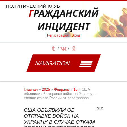
ГРАЖДАНСКИЙ
ИНЦИДЕНТ
Регистрация
|
Вход
NAVIGATION
Главная
»
2025
»
Февраль
»
15
» США
объявили об отправке войск на Украину в
случае отказа России от переговоров
США ОБЪЯВИЛИ ОБ
08:30
ОТПРАВКЕ ВОЙСК НА
УКРАИНУ В СЛУЧАЕ ОТКАЗА