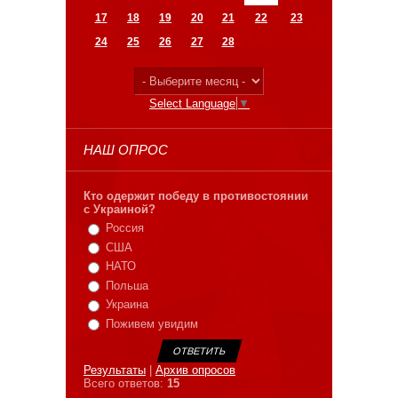
17
18
19
20
21
22
23
24
25
26
27
28
Select Language
▼
НАШ ОПРОС
Кто одержит победу в противостоянии
с Украиной?
Россия
США
НАТО
Польша
Украина
Поживем увидим
Результаты
|
Архив опросов
Всего ответов:
15