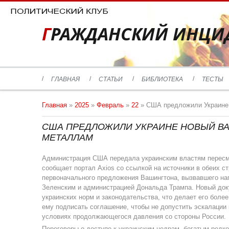
ГРАЖДАНСКИЙ ИНЦИ
ГЛАВНАЯ
СТАТЬИ
БИБЛИОТЕКА
ТЕСТЫ
Главная
»
2025
»
Февраль
»
22
» США предложили Украине 
США ПРЕДЛОЖИЛИ УКРАИНЕ НОВЫЙ В
МЕТАЛЛАМ
Администрация США передала украинским властям пересмо
сообщает портал Axios со ссылкой на источники в обеих с
первоначального предложения Вашингтона, вызвавшего н
Зеленским и администрацией Дональда Трампа. Новый доку
украинских норм и законодательства, что делает его бол
ему подписать соглашение, чтобы не допустить эскалации
условиях продолжающегося давления со стороны России.
Переговоры о доступе к украинским недрам, богатым редко