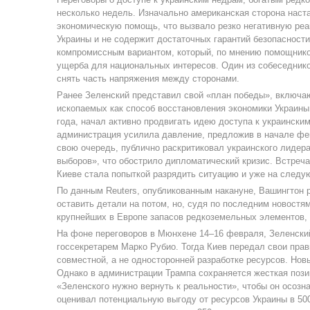
несколько недель. Изначально американская сторона наст
экономическую помощь, что вызвало резко негативную реа
Украины и не содержит достаточных гарантий безопасности
компромиссным вариантом, который, по мнению помощников
ущерба для национальных интересов. Один из собеседнико
снять часть напряжения между сторонами.
Ранее Зеленский представил свой «план победы», включа
ископаемых как способ восстановления экономики Украины
года, начал активно продвигать идею доступа к украински
администрация усилила давление, предложив в начале февр
свою очередь, публично раскритиковал украинского лидера
выборов», что обострило дипломатический кризис. Встреч
Киеве стала попыткой разрядить ситуацию и уже на след
По данным Reuters, опубликованным накануне, Вашингтон 
оставить детали на потом, но, судя по последним новостя
крупнейших в Европе запасов редкоземельных элементов, о
На фоне переговоров в Мюнхене 14–16 февраля, Зеленски
госсекретарем Марко Рубио. Тогда Киев передал свои прав
совместной, а не односторонней разработке ресурсов. Новы
Однако в администрации Трампа сохраняется жесткая позиц
«Зеленского нужно вернуть к реальности», чтобы он осоз
оценивал потенциальную выгоду от ресурсов Украины в 50