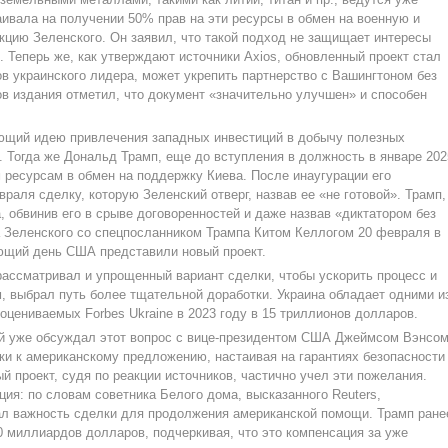
аивала на получении 50% прав на эти ресурсы в обмен на военную и
кцию Зеленского. Он заявил, что такой подход не защищает интересы
. Теперь же, как утверждают источники Axios, обновленный проект стал
 украинского лидера, может укрепить партнерство с Вашингтоном без
в издания отметил, что документ «значительно улучшен» и способен
ющий идею привлечения западных инвестиций в добычу полезных
. Тогда же Дональд Трамп, еще до вступления в должность в январе 202
м ресурсам в обмен на поддержку Киева. После инаугурации его
аля сделку, которую Зеленский отверг, назвав ее «не готовой». Трамп,
, обвинив его в срыве договоренностей и даже назвав «диктатором без
а Зеленского со спецпосланником Трампа Китом Келлогом 20 февраля в
ующий день США представили новый проект.
рассматривал и упрощенный вариант сделки, чтобы ускорить процесс и
м, выбрал путь более тщательной доработки. Украина обладает одними и
цениваемых Forbes Ukraine в 2023 году в 15 триллионов долларов.
й уже обсуждал этот вопрос с вице-президентом США Джеймсом Вэнсом
ки к американскому предложению, настаивая на гарантиях безопасности
й проект, судя по реакции источников, частично учел эти пожелания.
ия: по словам советника Белого дома, высказанного Reuters,
нал важность сделки для продолжения американской помощи. Трамп ране
0 миллиардов долларов, подчеркивая, что это компенсация за уже