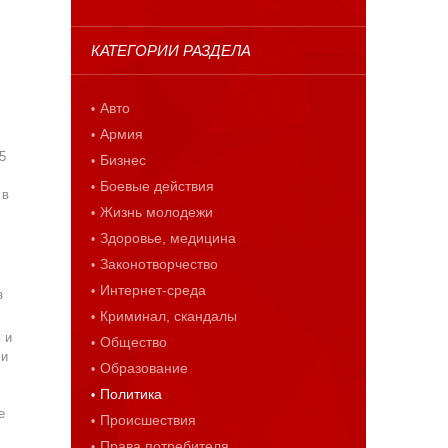
КАТЕГОРИИ РАЗДЕЛА
Авто
Армия
5
Бизнес
Боевые действия
 в
Жизнь молодежи
Здоровье, медицина
Законотворчество
Интернет-среда
з
Криминал, скандалы
 и
Общество
 и
Образование
Политика
е
Происшествия
Права потребителя