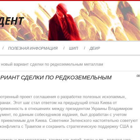
ДЕНТ
ПОЛЕЗНАЯ ИНФОРМАЦИЯ
ШИП
ДЕИР
новый вариант сделки по редкоземельным металлам
АРИАНТ СДЕЛКИ ПО РЕДКОЗЕМЕЛЬНЫМ
08
тренный проект соглашения о разработке полезных ископаемых,
транах. Этот шаг стал ответом на предыдущий отказ Киева от
апряженность в отношениях между президентом Украины Владимиром
мент, по данным собеседников издания, был доработан с учетом
ее приемлемым для Киева. Советники Зеленского настоятельно советуют
 конфликта с Трампом и сохранить стратегическую поддержку США в
земельными металлами, такими как литий, титан и пр., ведутся уже