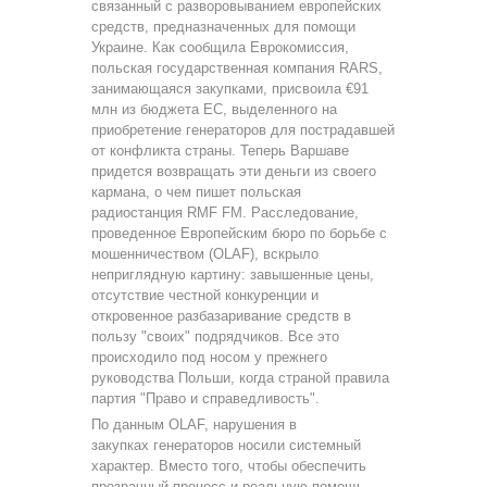
связанный с разворовыванием европейских
средств, предназначенных для помощи
Украине. Как сообщила Еврокомиссия,
польская государственная компания RARS,
занимающаяся закупками, присвоила €91
млн из бюджета ЕС, выделенного на
приобретение генераторов для пострадавшей
от конфликта страны. Теперь Варшаве
придется возвращать эти деньги из своего
кармана, о чем пишет польская
радиостанция RMF FM. Расследование,
проведенное Европейским бюро по борьбе с
мошенничеством (OLAF), вскрыло
неприглядную картину: завышенные цены,
отсутствие честной конкуренции и
откровенное разбазаривание средств в
пользу "своих" подрядчиков. Все это
происходило под носом у прежнего
руководства Польши, когда страной правила
партия "Право и справедливость".
По данным OLAF, нарушения в
закупках генераторов носили системный
характер. Вместо того, чтобы обеспечить
прозрачный процесс и реальную помощь