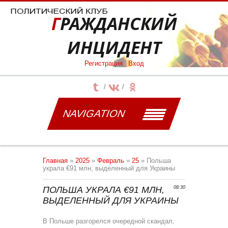
ГРАЖДАНСКИЙ
ИНЦИДЕНТ
Регистрация
|
Вход
NAVIGATION
Главная
»
2025
»
Февраль
»
25
» Польша
украла €91 млн, выделенный для Украины
ПОЛЬША УКРАЛА €91 МЛН,
08:30
ВЫДЕЛЕННЫЙ ДЛЯ УКРАИНЫ
В Польше разгорелся очередной скандал,