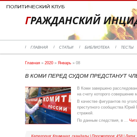
ГРАЖДАНСКИЙ ИНЦИ
ГЛАВНАЯ
СТАТЬИ
БИБЛИОТЕКА
ТЕСТЫ
Главная
»
2020
»
Январь
»
08
В КОМИ ПЕРЕД СУДОМ ПРЕДСТАНУТ Ч
В Коми завершено расследовани
на счету которого совершение 
В качестве фигурантов по угол
преступного сообщества Юрий П
стражей.
По данным следствия, в
...
Чит
Категория:
Криминал, скандалы
| Просмотров: 458 | Дата: