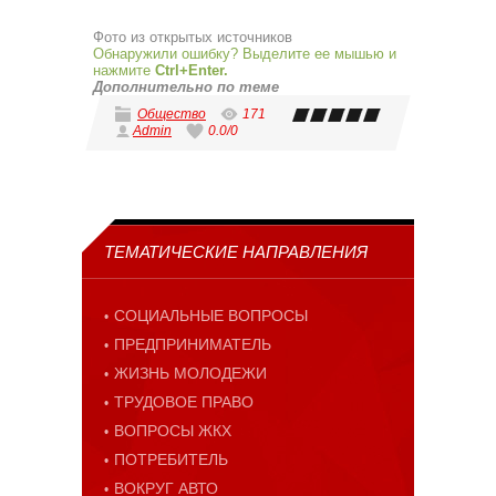
Фото из открытых источников
Обнаружили ошибку? Выделите ее мышью и
нажмите
Ctrl+Enter.
Дополнительно по теме
Общество
171
Admin
0.0
/
0
ТЕМАТИЧЕСКИЕ НАПРАВЛЕНИЯ
СОЦИАЛЬНЫЕ ВОПРОСЫ
ПРЕДПРИНИМАТЕЛЬ
ЖИЗНЬ МОЛОДЕЖИ
ТРУДОВОЕ ПРАВО
ВОПРОСЫ ЖКХ
ПОТРЕБИТЕЛЬ
ВОКРУГ АВТО