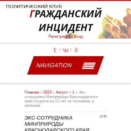
ГРАЖДАНСКИЙ
ИНЦИДЕНТ
Регистрация
|
Вход
NAVIGATION
Главная
»
2023
»
Август
»
1
» Экс-
сотрудника Минприроды Краснодарского
края осудили на 12 лет за госизмену и
шпионаж
ЭКС-СОТРУДНИКА
12:30
МИНПРИРОДЫ
КРАСНОДАРСКОГО КРАЯ