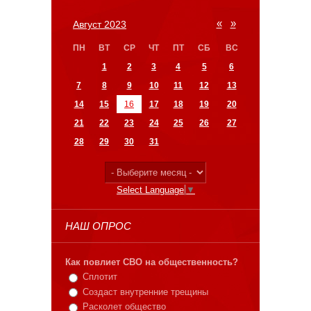
«
»
Август 2023
ПН
ВТ
СР
ЧТ
ПТ
СБ
ВС
1
2
3
4
5
6
7
8
9
10
11
12
13
14
15
16
17
18
19
20
21
22
23
24
25
26
27
28
29
30
31
Select Language
▼
НАШ ОПРОС
Как повлиет СВО на общественность?
Сплотит
Создаст внутренние трещины
Расколет общество