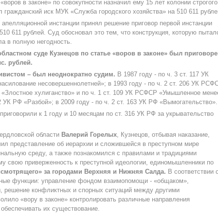
«воров в законе» по совокупности назначил ему 15 лет колонии строгого
 гражданский иск МУК «Служба городского хозяйства» на 510 611 рубле
 апелляционной инстанции принял решение приговор первой инстанции
510 611 рублей. Суд обосновал это тем, что конструкция, которую пытал
ла в полную негодность.
областном суде Кузнецов по статье «воров в законе» был приговоре
с. рублей.
ивистом – был неоднократно судим.
В 1987 году - по ч. 3 ст. 117 УК
силование несовершеннолетней»; в 1993 году - по ч. 2 ст. 206 УК РСФ
ФР «Злостное хулиганство» и по ч. 1 ст. 109 УК РСФСР «Умышленное мене
2 УК РФ «Разбой»; в 2009 году - по ч. 2 ст. 163 УК РФ «Вымогательство».
приговорили к 1 году и 10 месяцам по ст. 316 УК РФ за укрывательство
вердловской области
Валерий Горелых
, Кузнецов, отбывая наказание,
чил представление об иерархии и сложившейся в преступном мире
нальную среду, а также познакомился с правилами и традициями
ему свою приверженность к преступной идеологии, единомышленники по
«смотрящего» за городами Верхняя и Нижняя Салда.
В соответствии 
ьные функции: управление фондом взаимопомощи - «общаком»,
ы, решение конфликтных и спорных ситуаций между другими
волило «вору в законе» контролировать различные направления
 обеспечивать их существование.