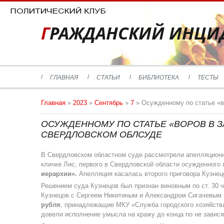
ГРАЖДАНСКИЙ ИНЦИ
ГЛАВНАЯ
СТАТЬИ
БИБЛИОТЕКА
ТЕСТЫ
Главная
»
2023
»
Сентябрь
»
7
» Осужденному по статье «в
ОСУЖДЕННОМУ ПО СТАТЬЕ «ВОРОВ В 
СВЕРДЛОВСКОМ ОБЛСУДЕ
В Свердловском областном суде рассмотрели апелляцион
кличке Лис, первого в Свердловской области осужденного п
иерархии».
Апелляция касалась второго приговора Кузнец
Решением суда Кузнецов был признан виновным по ст. 30 ч. 
Кузнецов с Сергеем Никитиным и Александром Сигачевым
рубля
, принадлежащие МКУ «Служба городского хозяйства
довели исполнение умысла на кражу до конца по не завис