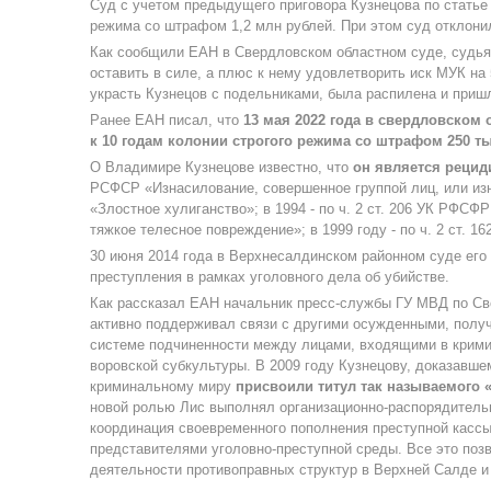
Суд с учетом предыдущего приговора Кузнецова по статье 
режима со штрафом 1,2 млн рублей. При этом суд отклонил
Как сообщили ЕАН в Свердловском областном суде, судья
оставить в силе, а плюс к нему удовлетворить иск МУК на 
украсть Кузнецов с подельниками, была распилена и приш
Ранее ЕАН писал, что
13 мая 2022 года в свердловском 
к 10 годам колонии строгого режима со штрафом 250 ты
О Владимире Кузнецове известно, что
он является рецид
РСФСР «Изнасилование, совершенное группой лиц, или изна
«Злостное хулиганство»; в 1994 - по ч. 2 ст. 206 УК РФС
тяжкое телесное повреждение»; в 1999 году - по ч. 2 ст. 16
30 июня 2014 года в Верхнесалдинском районном суде его 
преступления в рамках уголовного дела об убийстве.
Как рассказал ЕАН начальник пресс-службы ГУ МВД по С
активно поддерживал связи с другими осужденными, полу
системе подчиненности между лицами, входящими в крими
воровской субкультуры. В 2009 году Кузнецову, доказавш
криминальному миру
присвоили титул так называемого 
новой ролью Лис выполнял организационно-распорядител
координация своевременного пополнения преступной касс
представителями уголовно-преступной среды. Все это поз
деятельности противоправных структур в Верхней Салде и