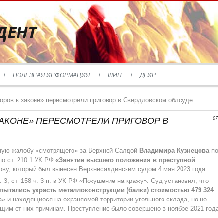
ДЕНТ
ПОЛЕЗНАЯ ИНФОРМАЦИЯ
ШИП
ДЕИР
оров в законе» пересмотрели приговор в Свердловском облсуде
ЗАКОНЕ» ПЕРЕСМОТРЕЛИ ПРИГОВОР В
07
ную жалобу «смотрящего» за Верхней Салдой
Владимира Кузнецова
по
о ст. 210.1 УК РФ
«Занятие высшего положения в преступной
ову, который был вынесен Верхнесалдинским судом 4 мая 2023 года.
3, ст. 158 ч. 3 п. в УК РФ «Покушение на кражу». Суд установил, что
пытались украсть металлоконструкции (балки) стоимостью 479 324
» и находящиеся на охраняемой территории угольного склада, но не
ящим от них причинам. Преступление было совершено в ноябре 2021 года