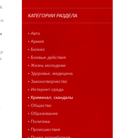
й.
КАТЕГОРИИ РАЗДЕЛА
ся
Авто
н
Армия
Бизнес
СР
Боевые действия
е
Жизнь молодежи
Здоровье, медицина
Законотворчество
Интернет-среда
Криминал, скандалы
Общество
с
Образование
Политика
Происшествия
Права потребителя