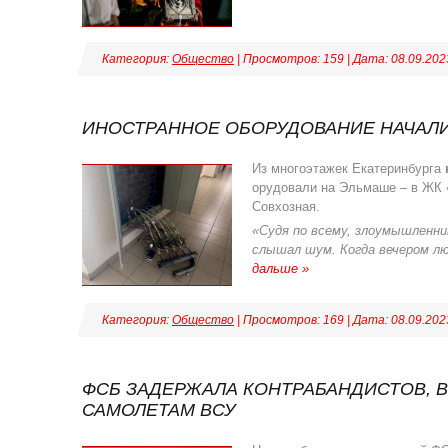
Категория:
Общество
| Просмотров: 159 | Дата:
08.09.202
ИНОСТРАННОЕ ОБОРУДОВАНИЕ НАЧАЛИ
Из многоэтажек Екатеринбурга
орудовали на Эльмаше – в ЖК 
Совхозная.
«Судя по всему, злоумышленни
слышал шум. Когда вечером лю
дальше »
Категория:
Общество
| Просмотров: 169 | Дата:
08.09.202
ФСБ ЗАДЕРЖАЛА КОНТРАБАНДИСТОВ, 
САМОЛЕТАМ ВСУ