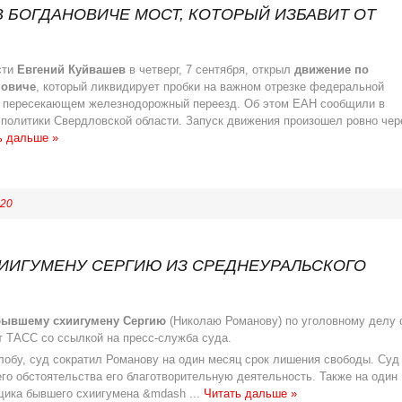
 БОГДАНОВИЧЕ МОСТ, КОТОРЫЙ ИЗБАВИТ ОТ
сти
Евгений Куйвашев
в четверг, 7 сентября, открыл
движение по
новиче
, который ликвидирует пробки на важном отрезке федеральной
, пересекающем железнодорожный переезд. Об этом ЕАН сообщили в
политики Свердловской области. Запуск движения произошел ровно чер
ь дальше »
:20
ИИГУМЕНУ СЕРГИЮ ИЗ СРЕДНЕУРАЛЬСКОГО
бывшему схиигумену Сергию
(Николаю Романову) по уголовному делу 
т ТАСС со ссылкой на пресс-служба суда.
обу, суд сократил Романову на один месяц срок лишения свободы. Суд
го обстоятельства его благотворительную деятельность. Также на один
рщика бывшего схиигумена &mdash
...
Читать дальше »