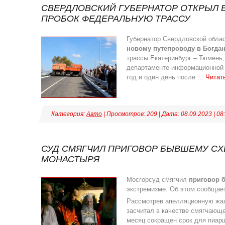
СВЕРДЛОВСКИЙ ГУБЕРНАТОР ОТКРЫЛ В
ПРОБОК ФЕДЕРАЛЬНУЮ ТРАССУ
Губернатор Свердловской обла
новому путепроводу в Богда
трассы Екатеринбург – Тюмень
департаменте информационной 
год и один день после
...
Читат
Категория:
Авто
| Просмотров: 209 | Дата:
08.09.2023
|
08
СУД СМЯГЧИЛ ПРИГОВОР БЫВШЕМУ СХ
МОНАСТЫРЯ
Мосгорсуд смягчил
приговор 
экстремизме. Об этом сообщае
Рассмотрев апелляционную жал
засчитал в качестве смягчающе
месяц сокращен срок для пиа