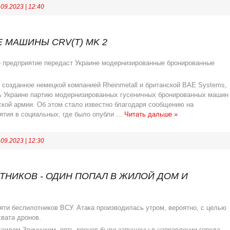
.09.2023
|
12:40
 МАШИНЫ CRV(T) MK 2
е предприятие передаст Украине модернизированные бронированные
созданное немецкой компанией Rheinmetall и британской BAE Systems,
ть Украине партию модернизированных гусеничных бронированных машин
ской армии. Об этом стало известно благодаря сообщению на
ятия в социальных, где было опубли
...
Читать дальше »
.09.2023
|
12:30
ТНИКОВ - ОДИН ПОПАЛ В ЖИЛОЙ ДОМ И
ти беспилотников ВСУ. Атака производилась утром, вероятно, с целью
вата дронов.
аилом Звинчуком, пять дронов были запущены в направлении города.