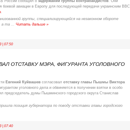
СБ России сообщил о
задержании группы контрабандистов
. Они
ля боевой авиации в Европу для последующей передачи украинским ВВС
u
.
низованной группы, специализирующейся на незаконном обороте
, а та
...
Читать дальше »
3
|
07:50
АЛ ОТСТАВКУ МЭРА, ФИГУРАНТА УГОЛОВНОГО
сти
Евгений Куйвашев
согласовал
отставку главы Пышмы Виктора
игурантом уголовного дела и обвиняется в получении взятки в особо
вил председатель думы Пышминского городского округа Станислав
 пришла позиция губернатора по поводу отставки главы городского
3
|
07:40