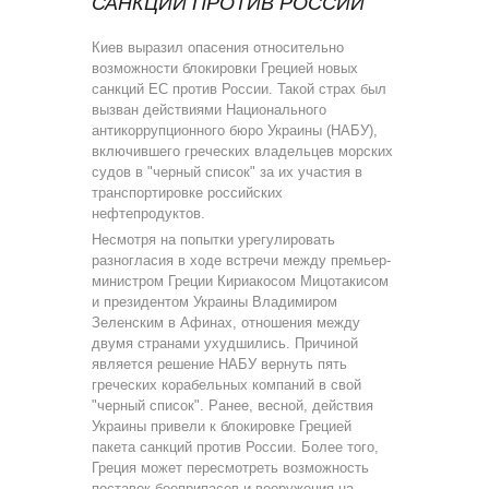
САНКЦИИ ПРОТИВ РОССИИ
Киев выразил опасения относительно
возможности блокировки Грецией новых
санкций ЕС против России. Такой страх был
вызван действиями Национального
антикоррупционного бюро Украины (НАБУ),
включившего греческих владельцев морских
судов в "черный список" за их участия в
транспортировке российских
нефтепродуктов.
Несмотря на попытки урегулировать
разногласия в ходе встречи между премьер-
министром Греции Кириакосом Мицотакисом
и президентом Украины Владимиром
Зеленским в Афинах, отношения между
двумя странами ухудшились. Причиной
является решение НАБУ вернуть пять
греческих корабельных компаний в свой
"черный список". Ранее, весной, действия
Украины привели к блокировке Грецией
пакета санкций против России. Более того,
Греция может пересмотреть возможность
поставок боеприпасов и вооружения на