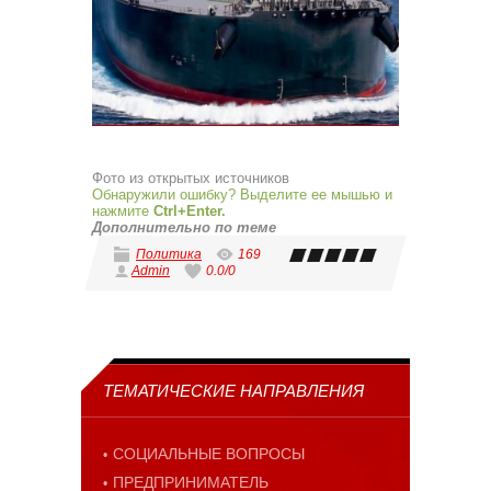
Фото из открытых источников
Обнаружили ошибку? Выделите ее мышью и
нажмите
Ctrl+Enter.
Дополнительно по теме
Политика
169
Admin
0.0
/
0
ТЕМАТИЧЕСКИЕ НАПРАВЛЕНИЯ
СОЦИАЛЬНЫЕ ВОПРОСЫ
ПРЕДПРИНИМАТЕЛЬ