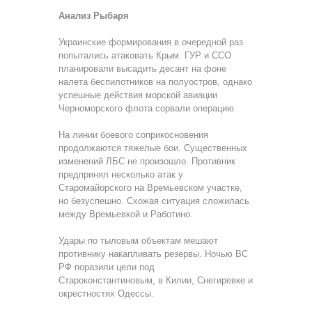
Анализ Рыбаря
Украинские формирования в очередной раз
попытались атаковать Крым. ГУР и ССО
планировали высадить десант на фоне
налета беспилотников на полуостров, однако
успешные действия морской авиации
Черноморского флота сорвали операцию.
На линии боевого соприкосновения
продолжаются тяжелые бои. Существенных
изменений ЛБС не произошло. Противник
предпринял несколько атак у
Старомайорского на Времьевском участке,
но безуспешно. Схожая ситуация сложилась
между Времьевкой и Работино.
Удары по тыловым объектам мешают
противнику накапливать резервы. Ночью ВС
РФ поразили цели под
Староконстантиновым, в Килии, Снегиревке и
окрестностях Одессы.