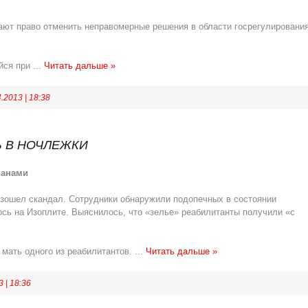
ают право отменить неправомерные решения в области госрегулировани
ийся при
...
Читать дальше »
4.2013
|
18:38
 В НОЧЛЕЖКИ
манами
оизошел скандал. Сотрудники обнаружили подопечных в состоянии
ось на Изоплите. Выяснилось, что «зелье» реабилитанты получили «с
а мать одного из реабилитантов.
...
Читать дальше »
3
|
18:36