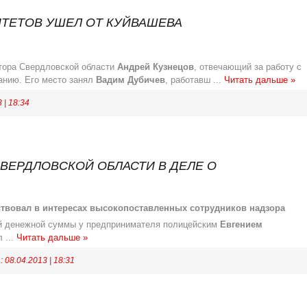
ТЕТОВ УШЕЛ ОТ КУЙВАШЕВА
тора Свердловской области
Андрей Кузнецов
, отвечающий за работу с
анию. Его место занял
Вадим Дубичев
, работавш
...
Читать дальше »
3
|
18:34
ВЕРДЛОВСКОЙ ОБЛАСТИ В ДЕЛЕ О
твовал в интересах высокопоставленных сотрудников надзора
ой денежной суммы у предпринимателя полицейским
Евгением
 л
...
Читать дальше »
а:
08.04.2013
|
18:31